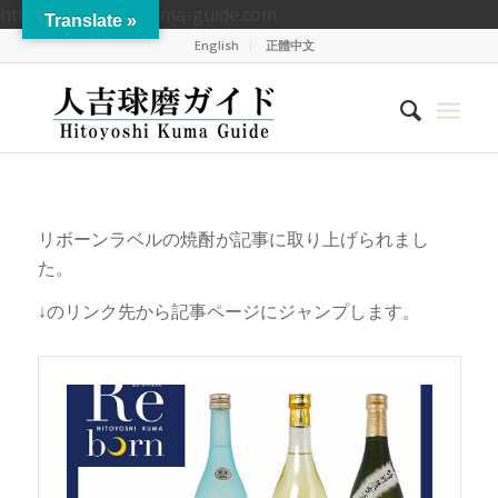
https://hitoyoshikuma-guide.com
Translate »
English
正體中文
リボーンラベルの焼酎が記事に取り上げられまし
た。
↓のリンク先から記事ページにジャンプします。