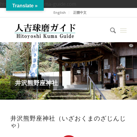
https://hitoyoshikuma-guide.com
Translate »
English
正體中文
井沢熊野座神社
井沢熊野座神社（いざおくまのざじんじ
ゃ）