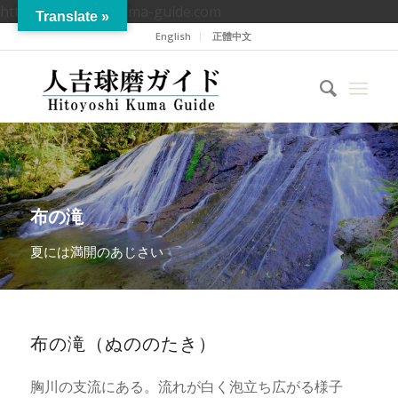
https://hitoyoshikuma-guide.com
Translate »
English
正體中文
布の滝
夏には満開のあじさい
布の滝（ぬののたき）
胸川の支流にある。流れが白く泡立ち広がる様子