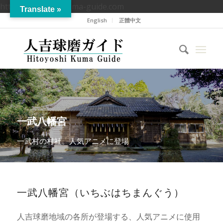
https://hitoyoshikuma-guide.com
Translate »
English
正體中文
一武八幡宮
一武村の村社。人気アニメに登場
一武八幡宮（いちぶはちまんぐう）
人吉球磨地域の各所が登場する、人気アニメに使用