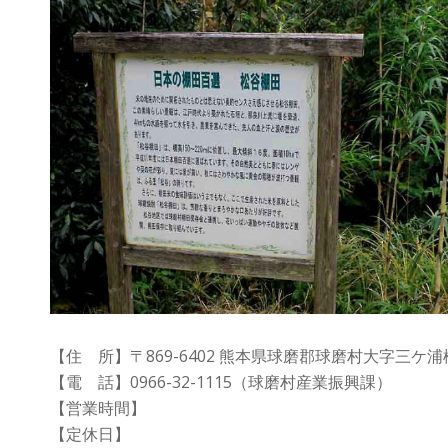
【住 所】〒869-6402 熊本県球磨郡球磨村大字三ケ浦
【電 話】0966-32-1115（球磨村産業振興課）
【営業時間】
【定休日】