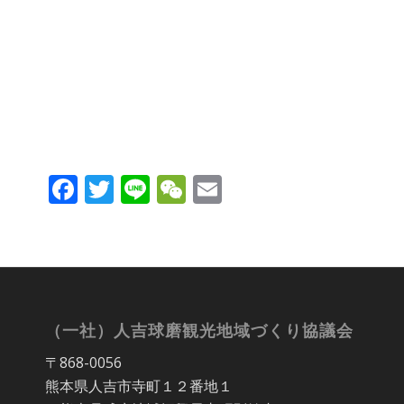
Facebook
Twitter
Line
WeChat
Email
（一社）人吉球磨観光地域づくり協議会
〒868-0056
熊本県人吉市寺町１２番地１