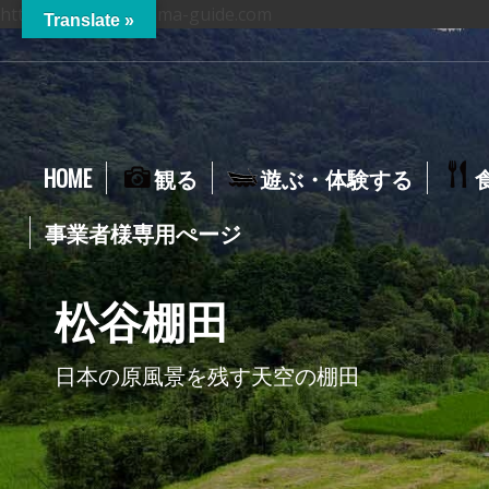
https://hitoyoshikuma-guide.com
Translate »
HOME
観る
遊ぶ・体験する
事業者様専用ぺージ
松谷棚田
日本の原風景を残す天空の棚田