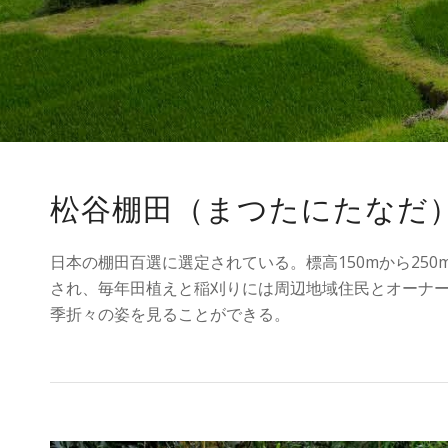
松谷棚田（まつたにたなだ
日本の棚田百選に選定されている。標高150mから25
され、毎年田植えと稲刈りには周辺地域住民とオーナ
季折々の姿を見ることができる。