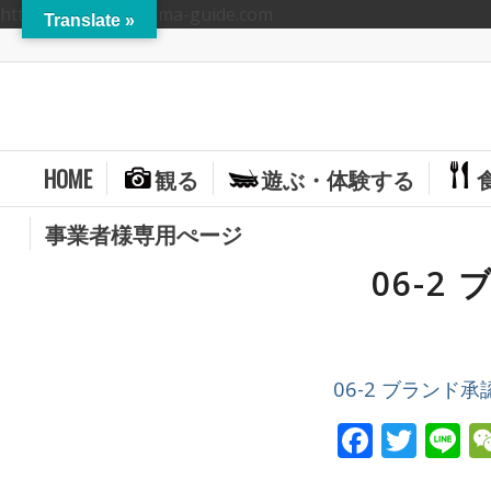
https://hitoyoshikuma-guide.com
Translate »
HOME
観る
遊ぶ・体験する
事業者様専用ぺージ
06-
06-2 ブランド
Facebo
Twit
L