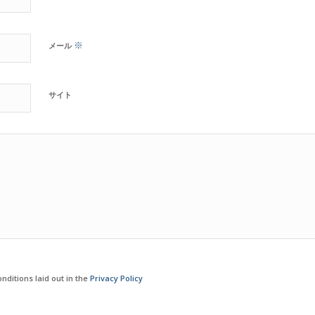
※
メール
サイト
nditions laid out in the
Privacy Policy