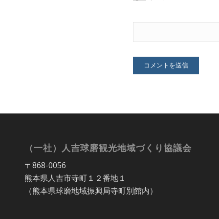
（一社）人吉球磨観光地域づくり協議会
〒868-0056
熊本県人吉市寺町１２番地１
（熊本県球磨地域振興局寺町別館内）