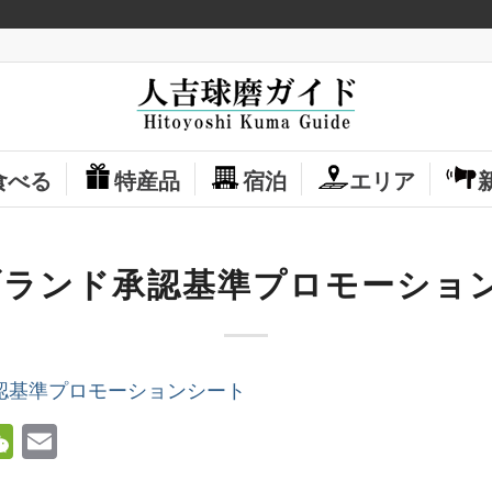
食べる
特産品
宿泊
エリア
2 ブランド承認基準プロモーショ
承認基準プロモーションシート
ok
ter
ine
WeChat
Email